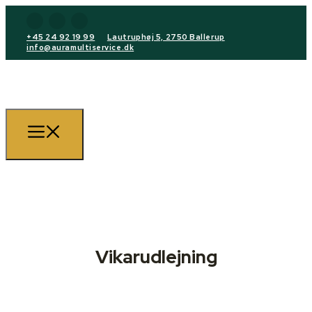
+45 24 92 19 99
Lautruphøj 5, 2750 Ballerup
info@auramultiservice.dk
Vikarudlejning
+45 24 92 19 99
info@auramultiservice.dk