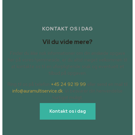
KONTAKT OS I DAG
Vil du vide mere?
Finder du ikke nok informationer om din ønskede opgave
her på vores hjemmeside, er du altid meget velkommen til
at kontakte os til en uforpligtende snak og eventuelt et
tilbud på opgaven.
Ring til os på telefon
+45 24 92 19 99
eller send en mail til
info@auramultiservice.dk
. Vi besvarer din henvendelse
hurtigst muligt.
Kontakt os i dag